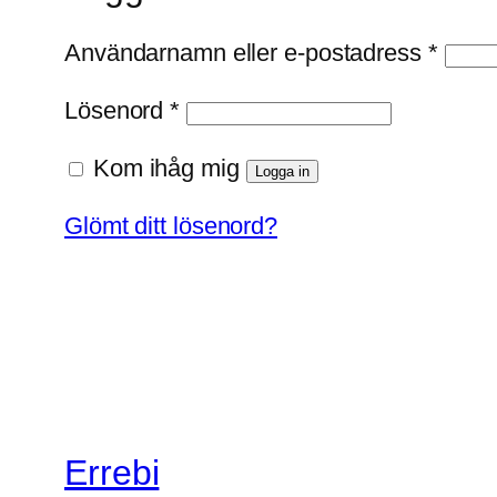
Oblig
Användarnamn eller e-postadress
*
Obligatoriskt
Lösenord
*
Kom ihåg mig
Logga in
Glömt ditt lösenord?
Errebi