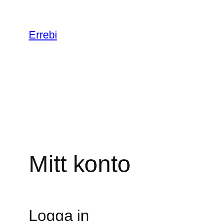
Hoppa
till
Errebi
innehåll
Mitt konto
Logga in